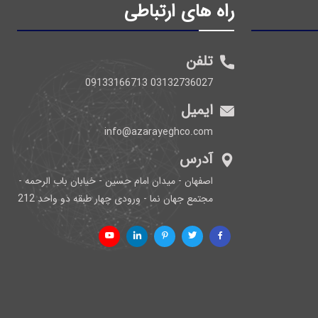
راه های ارتباطی
تلفن
03132736027 09133166713
ایمیل
info@azarayeghco.com
آدرس
اصفهان - میدان امام حسین - خیابان باب الرحمه -
مجتمع جهان نما - ورودی چهار طبقه دو واحد 212