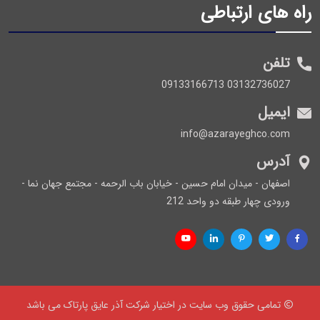
راه های ارتباطی
تلفن
03132736027 09133166713
ایمیل
info@azarayeghco.com
آدرس
اصفهان - میدان امام حسین - خیابان باب الرحمه - مجتمع جهان نما -
ورودی چهار طبقه دو واحد 212
تمامی حقوق وب سایت در اختیار شرکت آذر عایق پارتاک می باشد